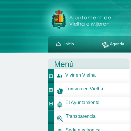
Inicio
Agenda
Menú
Vivir en Vielha
Turismo en Vielha
El Ayuntamiento
Transparencia
Sede electronica