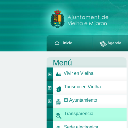
Inicio
Agenda
Menú
Vivir en Vielha
Turismo en Vielha
El Ayuntamiento
Transparencia
Sede electronica