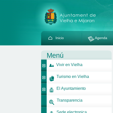
Inicio
Agenda
Menú
Vivir en Vielha
Turismo en Vielha
El Ayuntamiento
Transparencia
Sede electronica