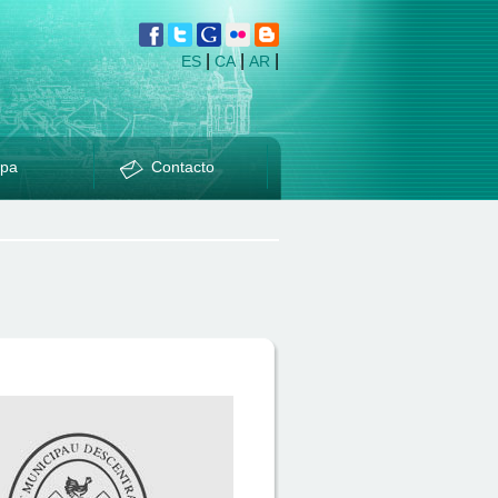
|
|
|
ES
CA
AR
pa
Contacto