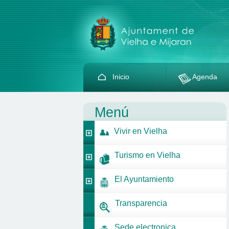
Inicio
Agenda
Menú
Vivir en Vielha
Turismo en Vielha
El Ayuntamiento
Transparencia
Sede electronica