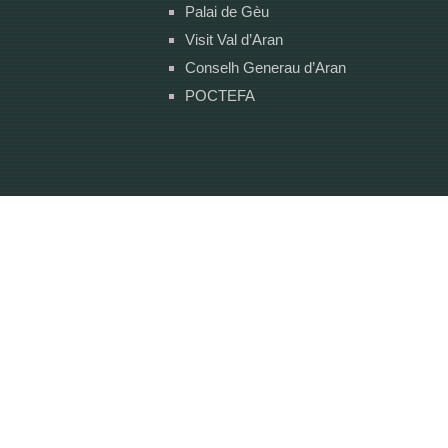
Palai de Gèu
Visit Val d’Aran
Conselh Generau d’Aran
POCTEFA