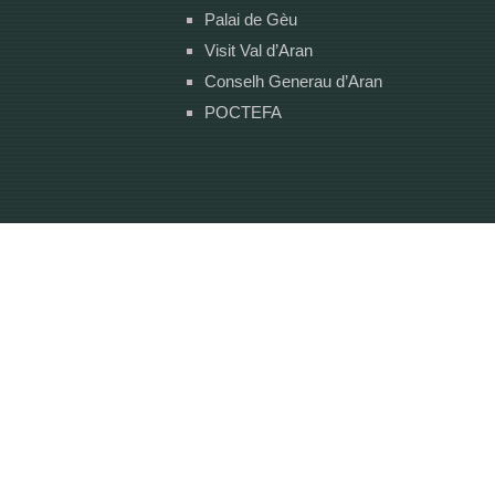
Palai de Gèu
Visit Val d’Aran
Conselh Generau d’Aran
POCTEFA