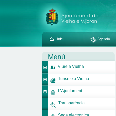
Inici
Agenda
Menú
Viure a Vielha
Turisme a Vielha
L’Ajuntament
Transparència
Sede electrònica