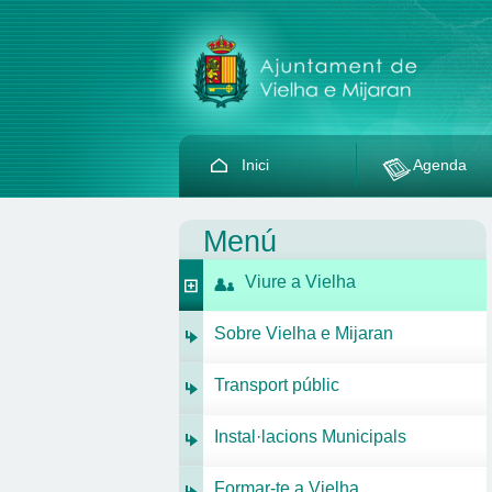
Inici
Agenda
Menú
Viure a Vielha
Sobre Vielha e Mijaran
Transport públic
Instal·lacions Municipals
Formar-te a Vielha