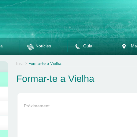
da
Notícies
Guia
Ma
Inici
>
Formar-te a Vielha
Formar-te a Vielha
Pròximament