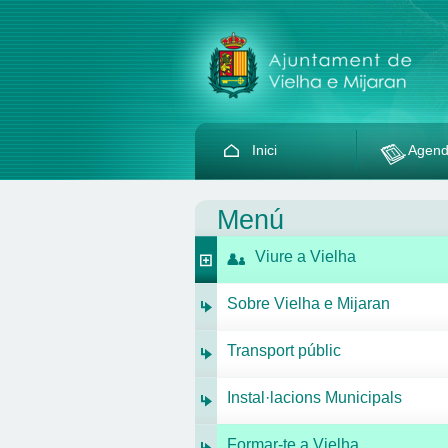
Inici
Agen
Menú
Viure a Vielha
Sobre Vielha e Mijaran
Transport públic
Instal·lacions Municipals
Formar-te a Vielha