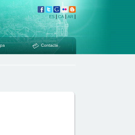
|
|
|
ES
CA
AR
pa
Contacte