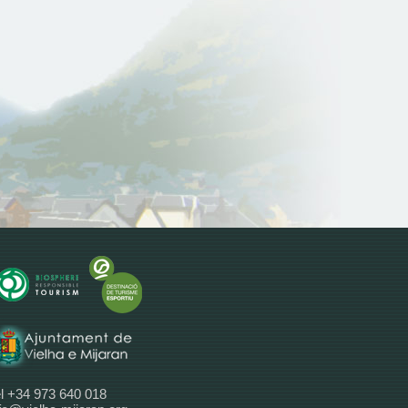
l +34 973 640 018