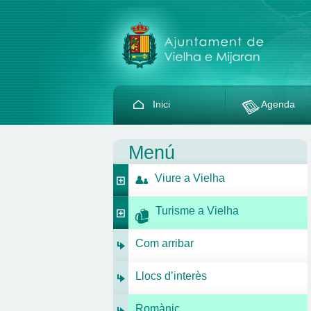
Inici
Agenda
Menú
Viure a Vielha
Turisme a Vielha
Com arribar
Llocs d’interès
Romànic