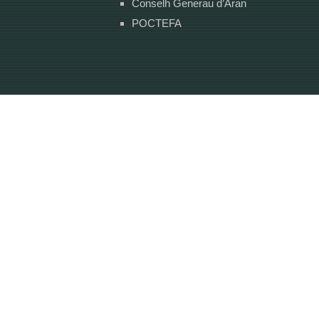
Conselh Generau d’Aran
POCTEFA