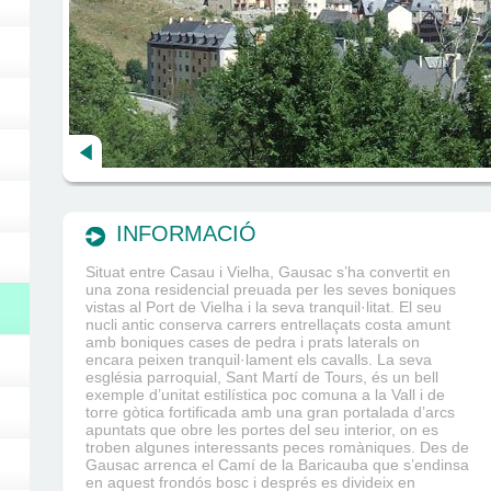
INFORMACIÓ
Situat entre Casau i Vielha, Gausac s’ha convertit en
una zona residencial preuada per les seves boniques
vistas al Port de Vielha i la seva tranquil·litat. El seu
nucli antic conserva carrers entrellaçats costa amunt
amb boniques cases de pedra i prats laterals on
encara peixen tranquil·lament els cavalls. La seva
església parroquial, Sant Martí de Tours, és un bell
exemple d’unitat estilística poc comuna a la Vall i de
torre gòtica fortificada amb una gran portalada d’arcs
apuntats que obre les portes del seu interior, on es
troben algunes interessants peces romàniques. Des de
Gausac arrenca el Camí de la Baricauba que s’endinsa
en aquest frondós bosc i després es divideix en