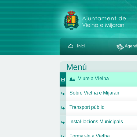
Inici
Agen
Menú
Viure a Vielha
Sobre Vielha e Mijaran
Transport públic
Instal·lacions Municipals
Formar-te a Vielha