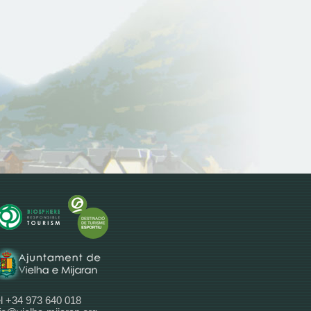
l +34 973 640 018