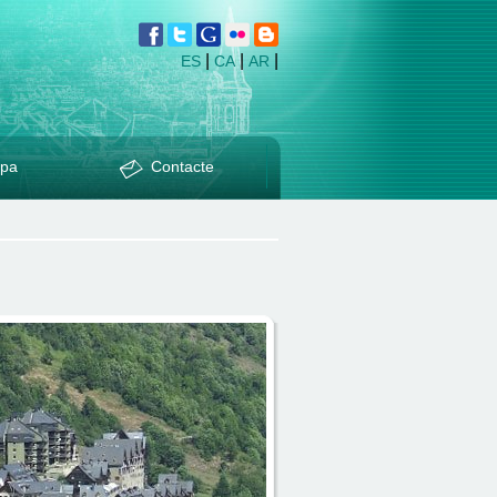
|
|
|
ES
CA
AR
pa
Contacte