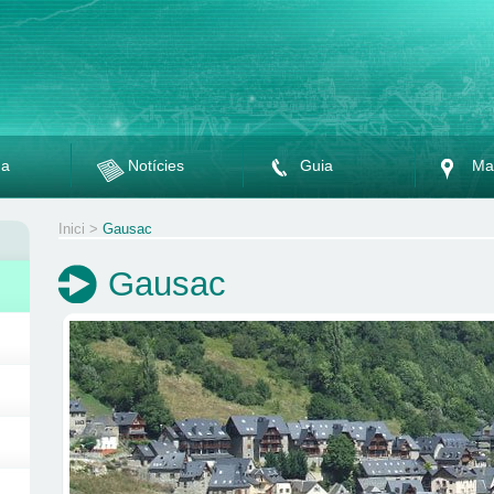
da
Notícies
Guia
Ma
Inici
>
Gausac
Gausac