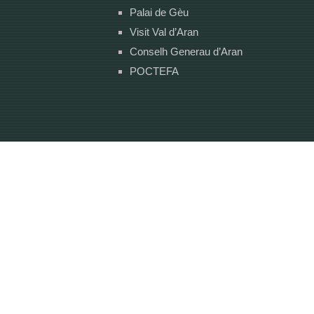
Palai de Gèu
Visit Val d’Aran
Conselh Generau d’Aran
POCTEFA