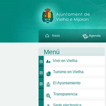
Inicio
Agenda
Menú
Vivir en Vielha
Turismo en Vielha
El Ayuntamiento
Transparencia
Sede electronica