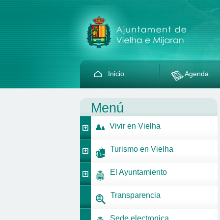
Inicio
Agenda
Menú
Vivir en Vielha
Turismo en Vielha
El Ayuntamiento
Transparencia
Sede electronica