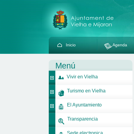
Inicio
Agenda
Menú
Vivir en Vielha
Turismo en Vielha
El Ayuntamiento
Transparencia
Sede electronica