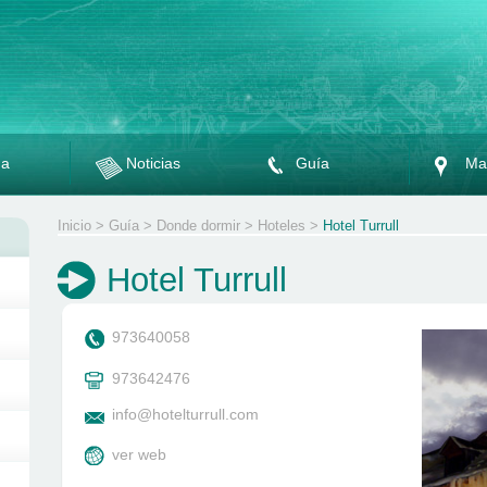
da
Noticias
Guía
Ma
Inicio
>
Guía
>
Donde dormir
>
Hoteles
>
Hotel Turrull
Hotel Turrull
973640058
973642476
info@hotelturrull.com
ver web