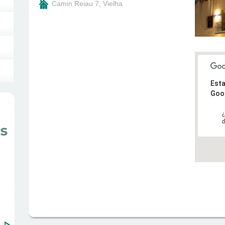
Camin Reiau 7, Vielha
Esta
Goo
¿
d