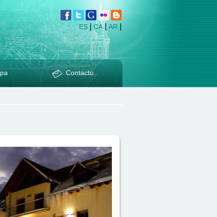
|
|
|
ES
CA
AR
pa
Contacto