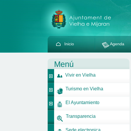
Inicio
Agenda
Menú
Vivir en Vielha
Turismo en Vielha
El Ayuntamiento
Transparencia
Sede electronica