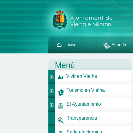
Inicio
Agenda
Menú
Vivir en Vielha
Turismo en Vielha
El Ayuntamiento
Transparencia
Sede electronica