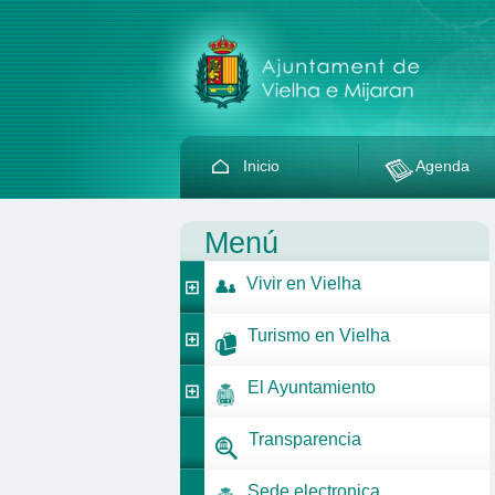
Inicio
Agenda
Menú
Vivir en Vielha
Turismo en Vielha
El Ayuntamiento
Transparencia
Sede electronica