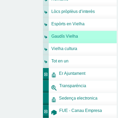
Lòcs pròplèus d’interès
Espòrts en Vielha
Gaudís Vielha
Vielha cultura
Tot en un
Er Ajuntament
Transparéncia
Sedença electronica
FUE - Canau Empresa