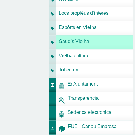
Lòcs pròplèus d’interès
Espòrts en Vielha
Gaudís Vielha
Vielha cultura
Tot en un
Er Ajuntament
Transparéncia
Sedença electronica
FUE - Canau Empresa