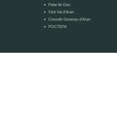
Palai de Gèu
Visit Val d’Aran
Conselh Generau d’Aran
POCTEFA