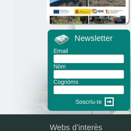
Newsletter
Email
Nòm
Cognòms
Soscriu-te
Webs d’interès