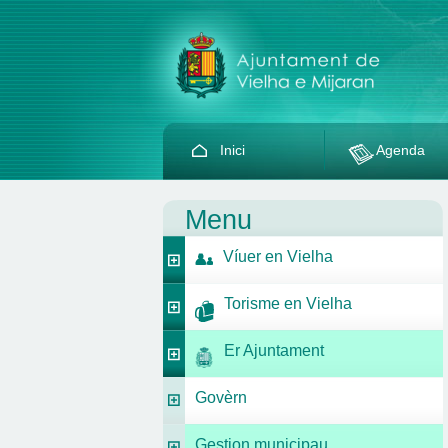
Inici
Agenda
Menu
Víuer en Vielha
Torisme en Vielha
Er Ajuntament
Govèrn
Gestion municipau