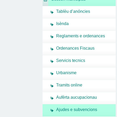
Tablèu d’anóncies
Isènda
Reglaments e ordenances
Ordenances Fiscaus
Servicis tecnics
Urbanisme
Tramits online
Aufèrta aucupacionau
Ajudes e subvencions