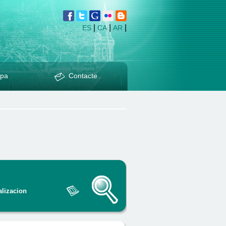
|
|
|
ES
CA
AR
pa
Contacte