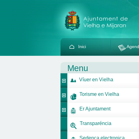
Inici
Agen
Menu
Víuer en Vielha
Torisme en Vielha
Er Ajuntament
Transparéncia
Sedença electronica