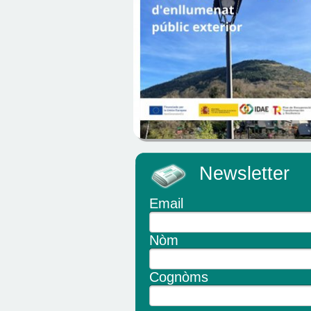
Newsletter
Email
Nòm
Cognòms