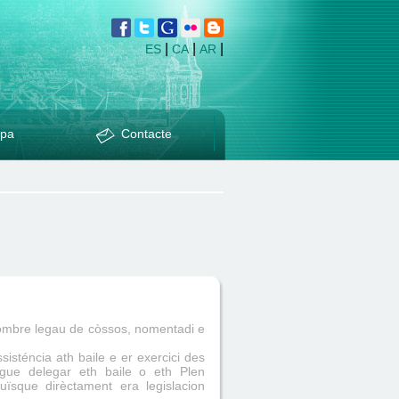
|
|
|
ES
CA
AR
pa
Contacte
 nombre legau de còssos, nomentadi e
sténcia ath baile e er exercici des
ogue delegar eth baile o eth Plen
uïsque dirèctament era legislacion