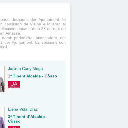
ipaus decisions der Ajuntament. Ei
Eth consistòri de Vielha e Mijaran ei
eleccions locaus deth 28 de mai de
Aran Amassa.
 damb periodicitat bimesadèra, eth
ns der Ajuntament. Es sessions son
ir-i.
Jacinto Cuny Moga
1º Tinent Alcalde - Còsso
Elena Vidal Díaz
3ª Tinent d’Alcalde -
Còsso