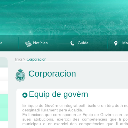
da
Notícies
Guida
Ma
Inici
>
Corporacion
Corporacion
Equip de govèrn
Er Equip de Govèrn ei integrat peth baile e un tèrç deth
desginadi liurament pera Alcaldia.
Es foncions que corresponen ar Equip de Govèrn son: assi
sues atribucions, exercici des competéncies que li p
municipau e er exercici des competéncies que li atrib