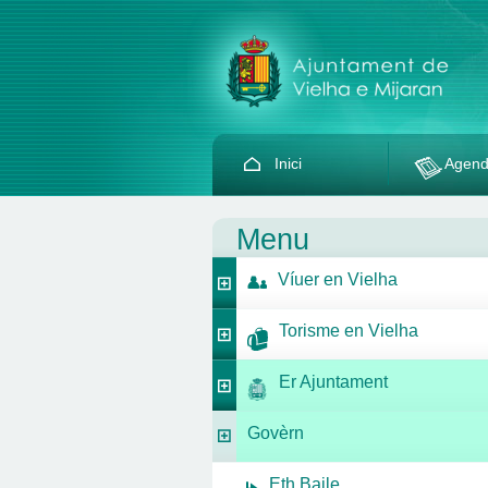
Inici
Agen
Menu
Víuer en Vielha
Torisme en Vielha
Er Ajuntament
Govèrn
Eth Baile