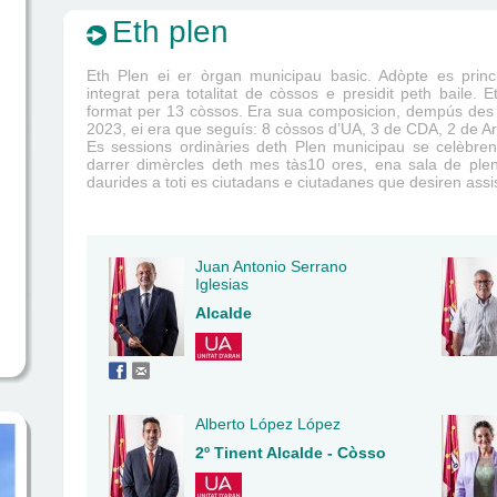
Eth plen
Eth Plen ei er òrgan municipau basic. Adòpte es princ
integrat pera totalitat de còssos e presidit peth baile. 
format per 13 còssos. Era sua composicion, dempús des 
2023, ei era que seguís: 8 còssos d’UA, 3 de CDA, 2 de 
Es sessions ordinàries deth Plen municipau se celèbren
darrer dimèrcles deth mes tàs10 ores, ena sala de ple
daurides a toti es ciutadans e ciutadanes que desiren assist
Juan Antonio Serrano
Iglesias
Alcalde
Alberto López López
2º Tinent Alcalde - Còsso