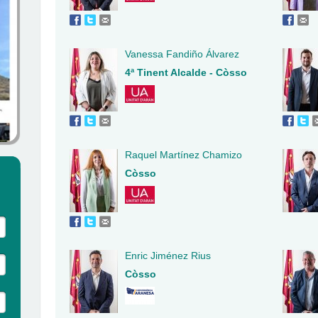
Vanessa Fandiño Álvarez
4ª Tinent Alcalde - Còsso
Raquel Martínez Chamizo
Còsso
Enric Jiménez Rius
Còsso