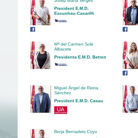
Josep Maria Verges
President E.M.D.
Escunhau-Casarilh
Mª del Carmen Solé
Albacete
Presidenta E.M.D. Betren
Miguel Ángel de Reina
Sánchez
President E.M.D. Casau
Borja Bernadets Coyo