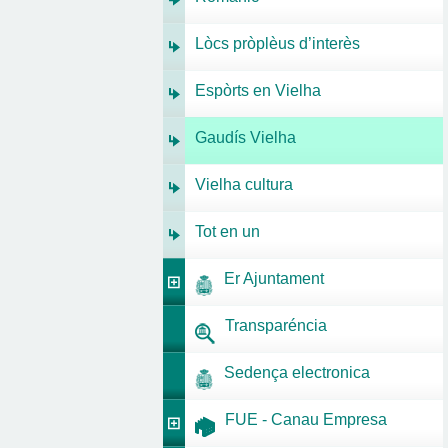
Lòcs pròplèus d’interès
Espòrts en Vielha
Gaudís Vielha
Vielha cultura
Tot en un
Er Ajuntament
Transparéncia
Sedença electronica
FUE - Canau Empresa