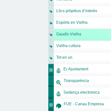
Lòcs pròplèus d’interès
Espòrts en Vielha
Gaudís Vielha
Vielha cultura
Tot en un
Er Ajuntament
Transparéncia
Sedença electronica
FUE - Canau Empresa