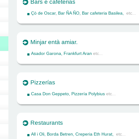
Bars e cafeterias
Çò de Oscar
,
Bar ÑA ÑO
,
Bar cafeteria Basilea
,
etc...
Minjar entà amiar.
Asador Garona
,
Frankfurt Aran
etc...
Pizzerías
Casa Don Geppeto
,
Pizzería Polybius
etc...
Restaurants
All i Oli
,
Borda Betren
,
Creperia Eth Hurat
,
etc...