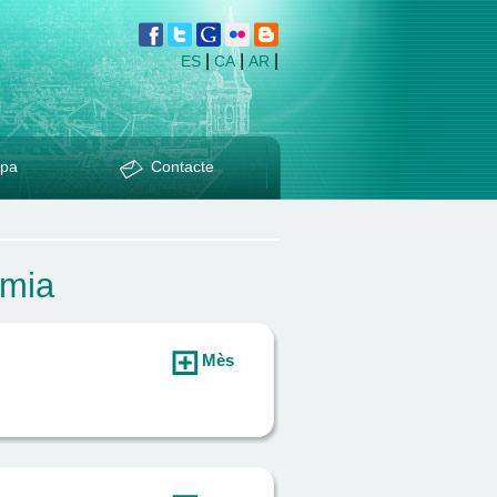
|
|
|
ES
CA
AR
pa
Contacte
omia
Mès