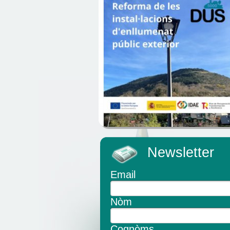
Newsletter
Email
Nòm
Cognòms