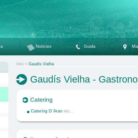
da
Notícies
Guida
Ma
Inici
>
Gaudís Vielha
Gaudís Vielha - Gastron
Catering
Catering D´Aran
etc...