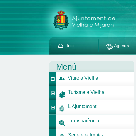
Inici
Agenda
Menú
Viure a Vielha
Turisme a Vielha
L’Ajuntament
Transparència
Sede electrònica