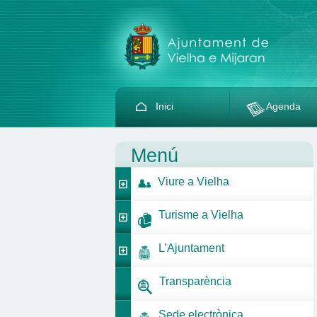
Inici
Agenda
Menú
Viure a Vielha
Turisme a Vielha
L’Ajuntament
Transparència
Sede electrònica