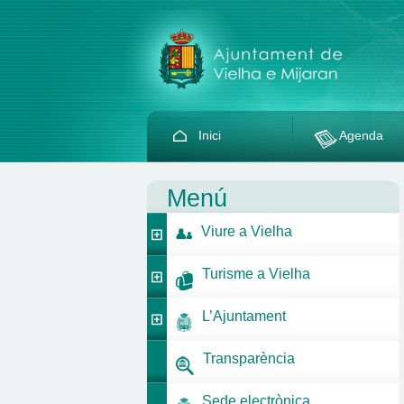
Inici
Agenda
Menú
Viure a Vielha
Turisme a Vielha
L’Ajuntament
Transparència
Sede electrònica