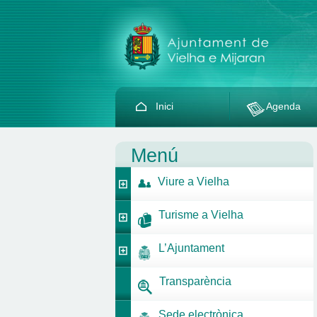
Inici
Agenda
Menú
Viure a Vielha
Turisme a Vielha
L’Ajuntament
Transparència
Sede electrònica