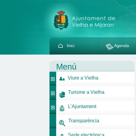
Inici
Agenda
Menú
Viure a Vielha
Turisme a Vielha
L’Ajuntament
Transparència
Sede electrònica