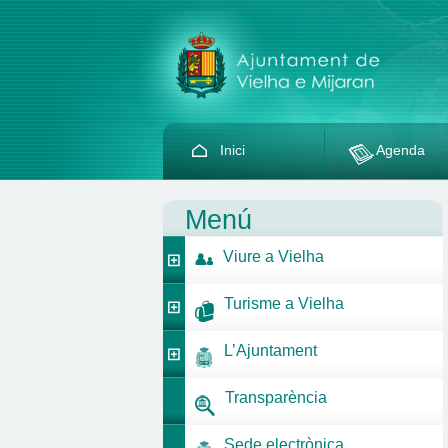
Inici
Agenda
Menú
Viure a Vielha
Turisme a Vielha
L’Ajuntament
Transparència
Sede electrònica