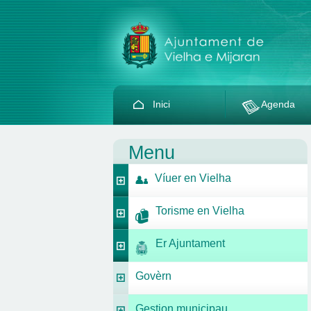
Inici
Agenda
Menu
Víuer en Vielha
Torisme en Vielha
Er Ajuntament
Govèrn
Gestion municipau