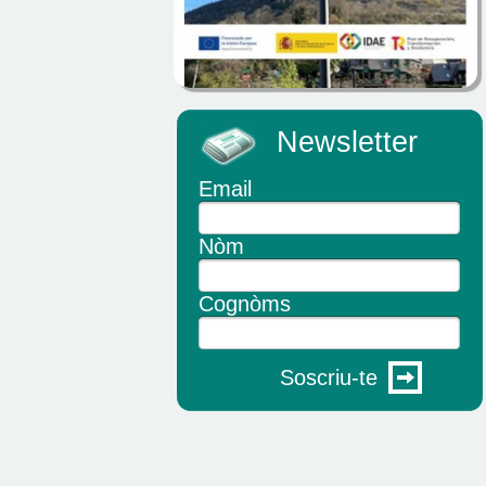
Newsletter
Email
Nòm
Cognòms
Soscriu-te