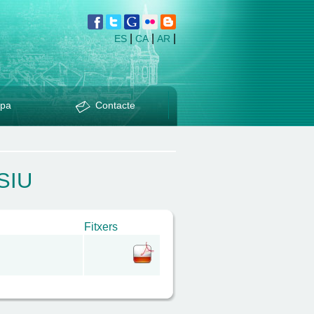
|
|
|
ES
CA
AR
pa
Contacte
SIU
Fitxers