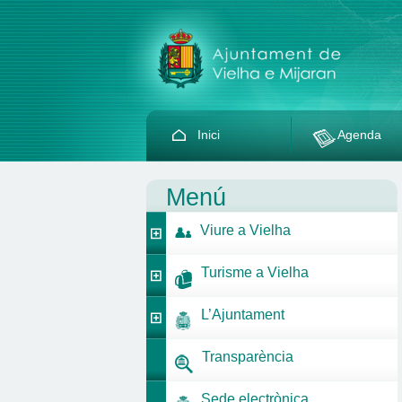
Inici
Agenda
Menú
Viure a Vielha
Turisme a Vielha
L’Ajuntament
Transparència
Sede electrònica