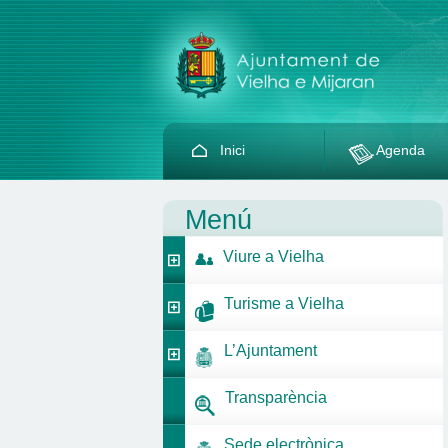
Inici
Agenda
Menú
Viure a Vielha
Turisme a Vielha
L’Ajuntament
Transparència
Sede electrònica