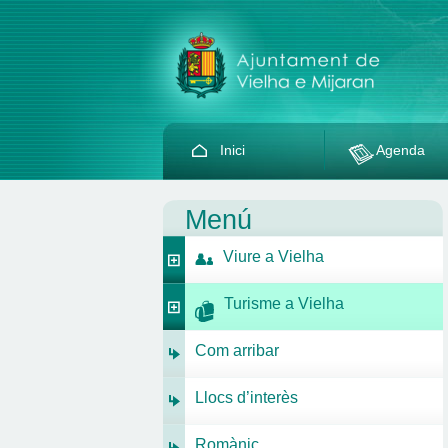
Inici
Agenda
Menú
Viure a Vielha
Turisme a Vielha
Com arribar
Llocs d’interès
Romànic