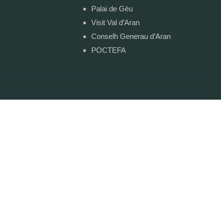
Palai de Gèu
Visit Val d’Aran
Conselh Generau d’Aran
POCTEFA