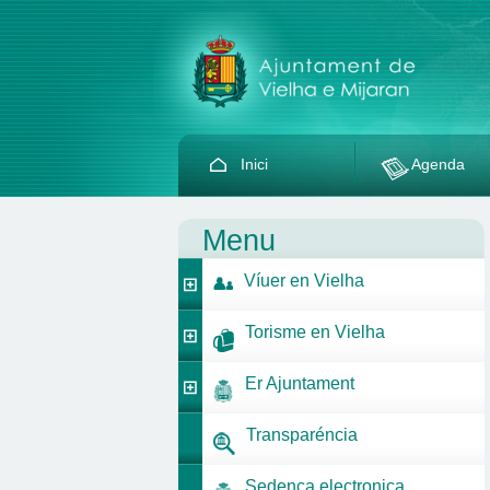
Inici
Agenda
Menu
Víuer en Vielha
Torisme en Vielha
Er Ajuntament
Transparéncia
Sedença electronica