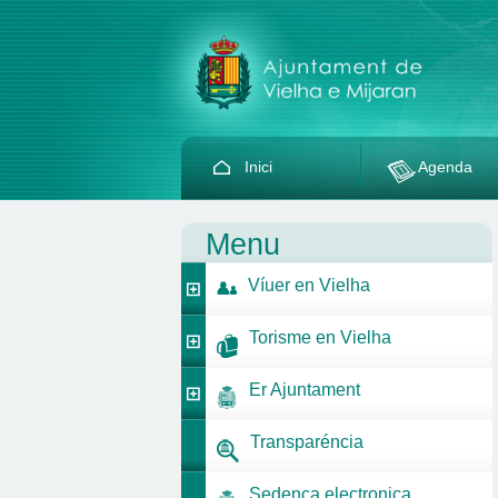
Inici
Agenda
Menu
Víuer en Vielha
Torisme en Vielha
Er Ajuntament
Transparéncia
Sedença electronica