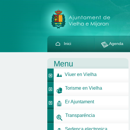
Inici
Agenda
Menu
Víuer en Vielha
Torisme en Vielha
Er Ajuntament
Transparéncia
Sedença electronica