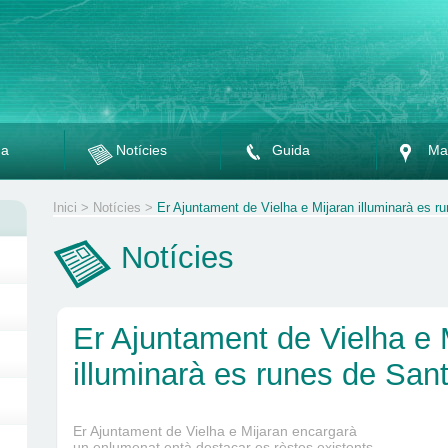
da
Notícies
Guida
Ma
Inici
>
Notícies
>
Er Ajuntament de Vielha e Mijaran illuminarà es r
Notícies
Er Ajuntament de Vielha e 
illuminarà es runes de San
Er Ajuntament de Vielha e Mijaran encargarà
un enlumenat entà destacar es rèstes existents