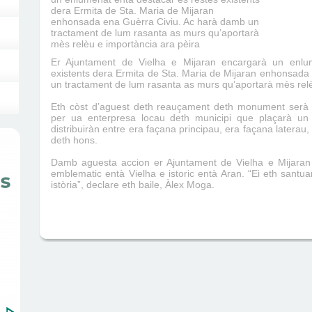
dera Ermita de Sta. Maria de Mijaran
enhonsada ena Guèrra Civiu. Ac harà damb un
tractament de lum rasanta as murs qu’aportarà
mès relèu e importància ara pèira
Er Ajuntament de Vielha e Mijaran encargarà un enlu
existents dera Ermita de Sta. Maria de Mijaran enhonsada
un tractament de lum rasanta as murs qu’aportarà mès relè
Eth còst d’aguest deth reauçament deth monument serà 
per ua enterpresa locau deth municipi que plaçarà un 
distribuiràn entre era façana principau, era façana laterau
deth hons.
Damb aguesta accion er Ajuntament de Vielha e Mijara
emblematic entà Vielha e istoric entà Aran. “Ei eth santu
istòria”, declare eth baile, Àlex Moga.