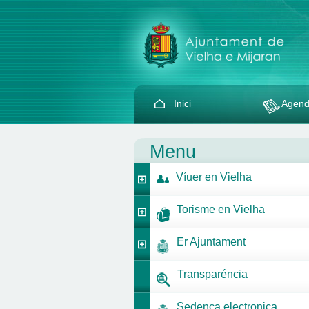
Inici
Agen
Menu
Víuer en Vielha
Torisme en Vielha
Er Ajuntament
Transparéncia
Sedença electronica