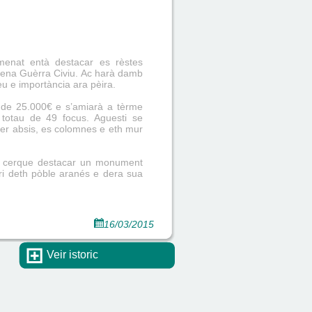
menat entà destacar es rèstes
 ena Guèrra Civiu. Ac harà damb
u e importància ara pèira.
de 25.000€ e s’amiarà a tèrme
totau de 49 focus. Aguesti se
, er absis, es colomnes e eth mur
n cerque destacar un monument
ari deth pòble aranés e dera sua
16/03/2015
Veir istoric