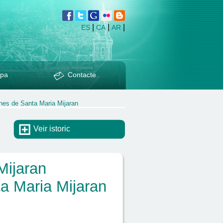
|
|
|
ES
CA
AR
pa
Contacte
unes de Santa Maria Mijaran
Veir istoric
Mijaran
ta Maria Mijaran