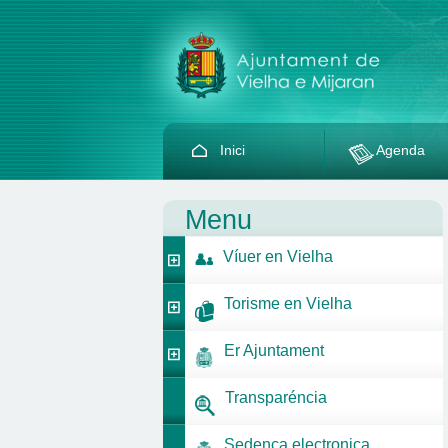
Inici
Agenda
Menu
Víuer en Vielha
Torisme en Vielha
Er Ajuntament
Transparéncia
Sedença electronica