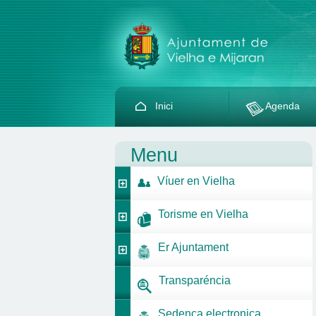
Inici
Agenda
Menu
Víuer en Vielha
Torisme en Vielha
Er Ajuntament
Transparéncia
Sedença electronica