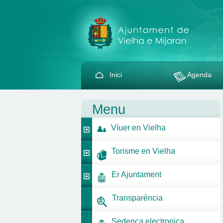
Inici
Agenda
Menu
Víuer en Vielha
Torisme en Vielha
Er Ajuntament
Transparéncia
Sedença electronica