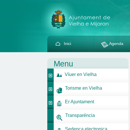
Inici
Agenda
Menu
Víuer en Vielha
Torisme en Vielha
Er Ajuntament
Transparéncia
Sedença electronica