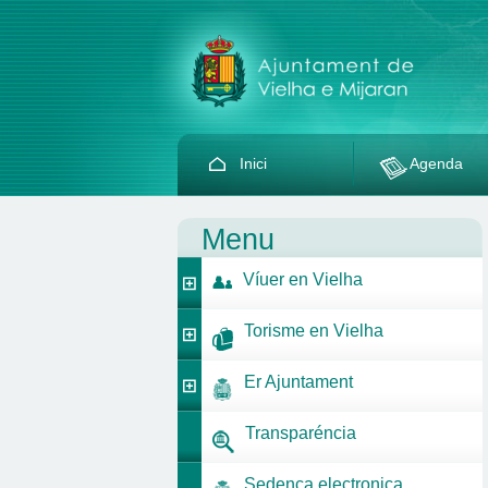
Inici
Agenda
Menu
Víuer en Vielha
Torisme en Vielha
Er Ajuntament
Transparéncia
Sedença electronica