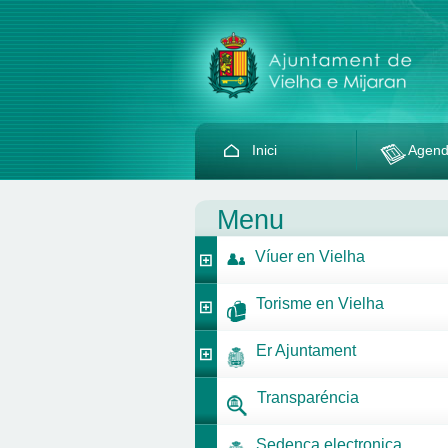
Inici
Agen
Menu
Víuer en Vielha
Torisme en Vielha
Er Ajuntament
Transparéncia
Sedença electronica