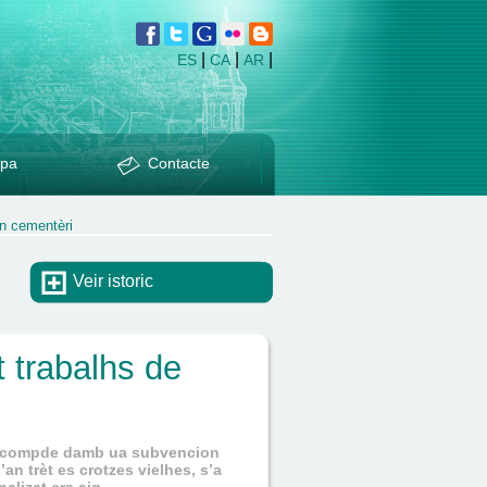
|
|
|
ES
CA
AR
pa
Contacte
en cementèri
Veir istoric
t trabalhs de
e compde damb ua subvencion
an trèt es crotzes vielhes, s’a