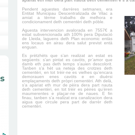
apariat eth mur dera part nauta deth cementèri e s’a can
Pendent aguestes darrères setmanes, era
Entitat Municipau Descentralizada de Vilac a
amiat a tèrme trabalhs de melhora e
condicionament deth cementèri deth pòble.
Aguesta intervencion avalorada en 7557€ a
estat subvencionada ath 100% pera Diputació
de Lleida, laguens deth Plan economic entàs
ens locaus en airau dera salut previst entà
enguan.
Es prètzhèts que s’an realizat an estat es
següents: s’an pintat es cavòts, pr’amor que
damb eth pas deth temps s’auien descolorit.
Tanben s’a hèt ua neteja des crotzes deth
cementèri, en tot trèir-ne es vielhes qu’encara
demorauen enes cavòts e en diuèrsi
emplaçaments deth pròpri cementèri. Ath delà,
s’a apariat eth mur de pèira dera part nauta
deth cementèri, en tot trèir es pèires qu’èren
maumerentes e plaçar-ne de naues. E fin
finau, tanben s’a realizat era canalizacion dera
aigua que circule pera part de darrèr deth
cementèri.