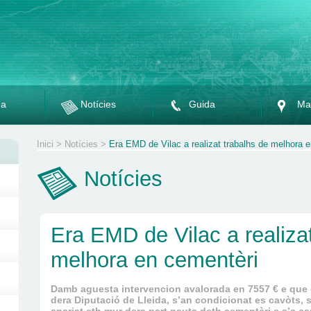
da
Notícies
Guida
Ma
Inici
>
Notícies
>
Era EMD de Vilac a realizat trabalhs de melhora 
Notícies
Era EMD de Vilac a realiza
melhora en cementèri
Damb aguesta intervencion avalorada en 7557 € e qu
dera Diputació de Lleida, s’an condicionat es cavòts, s’