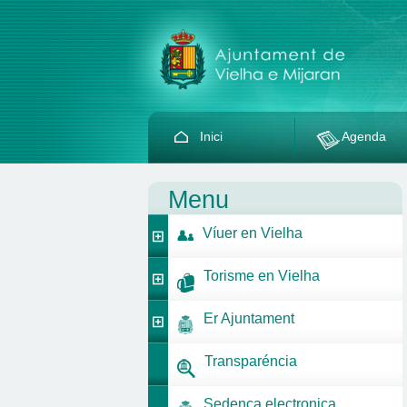
Inici
Agenda
Menu
Víuer en Vielha
Torisme en Vielha
Er Ajuntament
Transparéncia
Sedença electronica